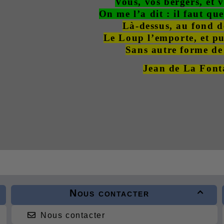
Vous, vos bergers, et v
On me l’a dit : il faut qu
Là-dessus, au fond d
Le Loup l’emporte, et pu
Sans autre forme de
Jean de La Font
Nous contacter

Nous contacter