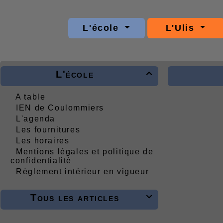
L'école
L'Ulis
L'école

A table
IEN de Coulommiers
L'agenda
Les fournitures
Les horaires
Mentions légales et politique de
confidentialité
Règlement intérieur en vigueur
Tous les articles
