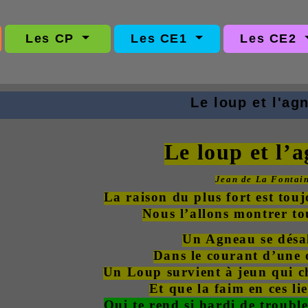
Les CP
Les CE1
Les CE2
Le loup et l'ag
Le loup et l’
Jean de La Fontai
La raison du plus fort est touj
Nous l’allons montrer to
Un Agneau se désal
Dans le courant d’une 
Un Loup survient à jeun qui c
Et que la faim en ces lie
Qui te rend si hardi de troub