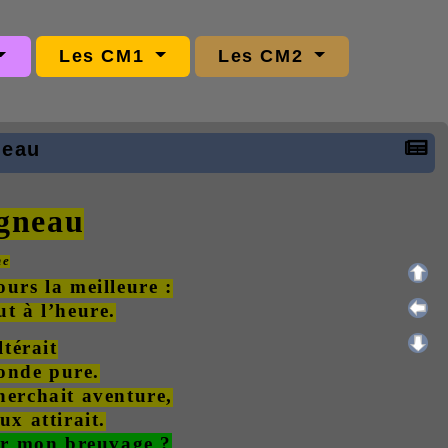
Les CM1
Les CM2
neau
agneau
ne
ours la meilleure :
ut à l’heure.
térait
onde pure.
herchait aventure,
ux attirait.
ler mon breuvage ?