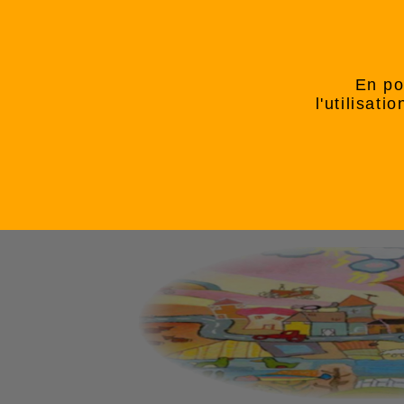
En po
l'utilisat