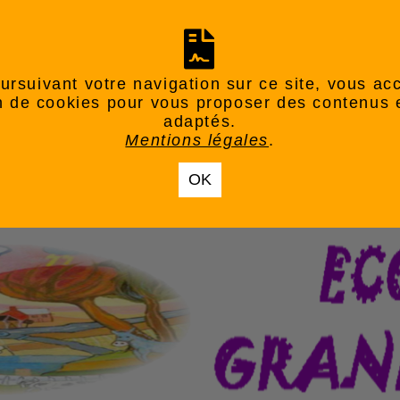
ursuivant votre navigation sur ce site, vous ac
ion de cookies pour vous proposer des contenus 
adaptés.
Mentions légales
.
OK