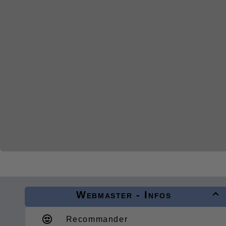
Webmaster - Infos

Recommander