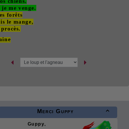
os chiens.
e je me venge.
es forêts
is le mange,
 procès.
aine
Merci Guppy

Guppy,