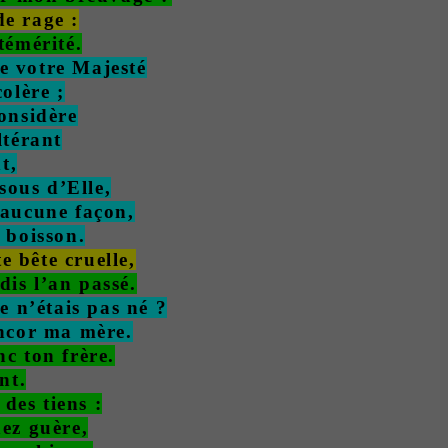
de rage :
témérité.
e votre Majesté
olère ;
considère
ltérant
t,
sous d’Elle,
 aucune façon,
 boisson.
te bête cruelle,
dis l’an passé.
e n’étais pas né ?
encor ma mère.
nc ton frère.
nt.
des tiens :
ez guère,