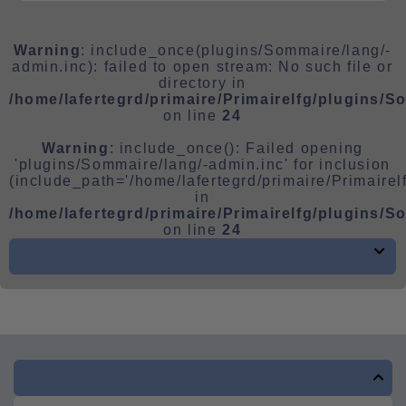
Warning
: include_once(plugins/Sommaire/lang/-
admin.inc): failed to open stream: No such file or
directory in
/home/lafertegrd/primaire/Primairelfg/plugins/
on line
24
Warning
: include_once(): Failed opening
'plugins/Sommaire/lang/-admin.inc' for inclusion
(include_path='/home/lafertegrd/primaire/Primairelfg/
in
/home/lafertegrd/primaire/Primairelfg/plugins/
on line
24

