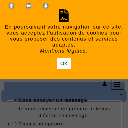
En poursuivant votre navigation sur ce site,
vous acceptez l'utilisation de cookies pour
vous proposer des contenus et services
adaptés.
Mentions légales
.
OK

• Nous envoyer un message
Je vous remercie de prendre le temps
d'écrire ce message.
(
*
) Champ obligatoire