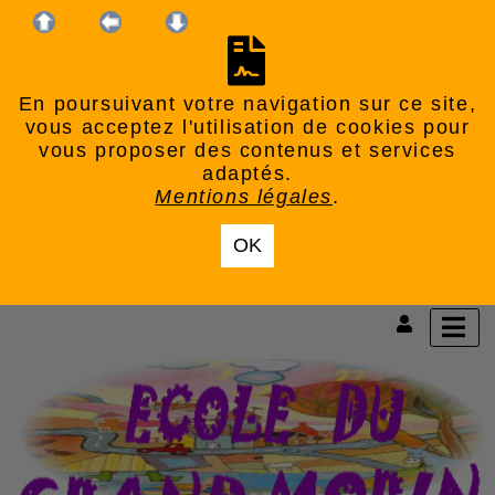
En poursuivant votre navigation sur ce site,
vous acceptez l'utilisation de cookies pour
vous proposer des contenus et services
adaptés.
Mentions légales
.
OK