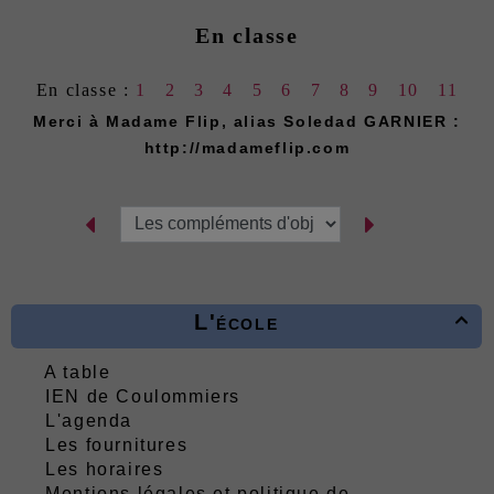
En classe
En classe :
1
2
3
4
5
6
7
8
9
10
11
Merci à Madame Flip, alias Soledad GARNIER :
http://madameflip.com
L'école

A table
IEN de Coulommiers
L'agenda
Les fournitures
Les horaires
Mentions légales et politique de