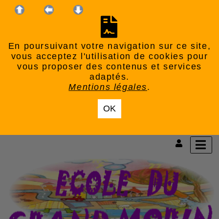
En poursuivant votre navigation sur ce site,
vous acceptez l'utilisation de cookies pour
vous proposer des contenus et services
adaptés.
Mentions légales
.
OK