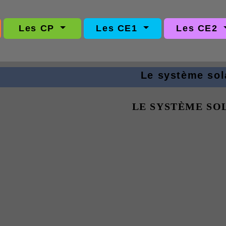
Les CP
Les CE1
Les CE2
Le système sol
LE SYSTÈME SO