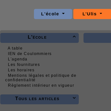
L'école
L'Ulis
L'école

A table
IEN de Coulommiers
L'agenda
Les fournitures
Les horaires
Mentions légales et politique de
confidentialité
Règlement intérieur en vigueur
Tous les articles
