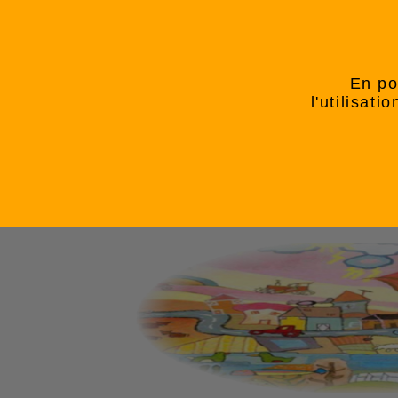
En po
l'utilisat