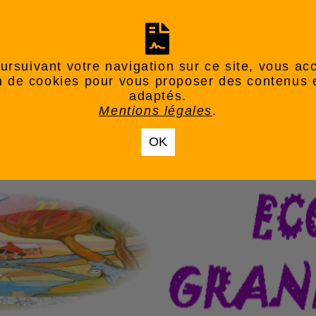
ursuivant votre navigation sur ce site, vous ac
ion de cookies pour vous proposer des contenus 
adaptés.
Mentions légales
.
OK