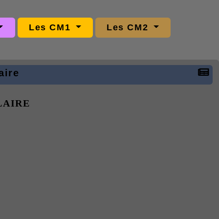
Les CM1
Les CM2
aire
LAIRE