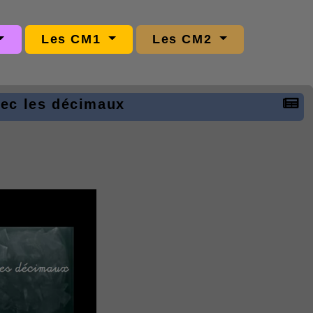
Les CM1
Les CM2
vec les décimaux