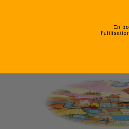
En po
l'utilisat