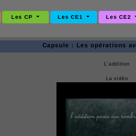
Les CP
Les CE1
Les CE2
Capsule : Les opérations a
L'addition
La vidéo