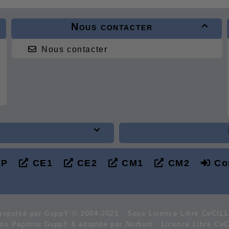
Nous contacter

Nous contacter

P
CE1
CE2
CM1
CM2
Co
ropulsé par GuppY
© 2004-2021
Sous Licence Libre CeCIL
ins Papinou GuppY 6 adaptée par Norbert
Licence Libre CeC