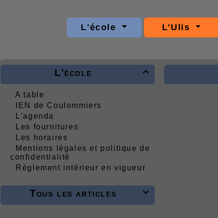
L'école
L'Ulis
L'école

A table
IEN de Coulommiers
L'agenda
Les fournitures
Les horaires
Mentions légales et politique de
confidentialité
Règlement intérieur en vigueur
Tous les articles
