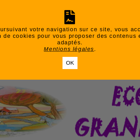
ursuivant votre navigation sur ce site, vous ac
ion de cookies pour vous proposer des contenus 
adaptés.
Mentions légales
.
OK