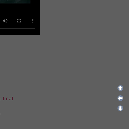
 final
n