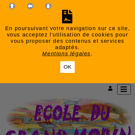
En poursuivant votre navigation sur ce site,
vous acceptez l'utilisation de cookies pour
vous proposer des contenus et services
adaptés.
Mentions légales
.
OK