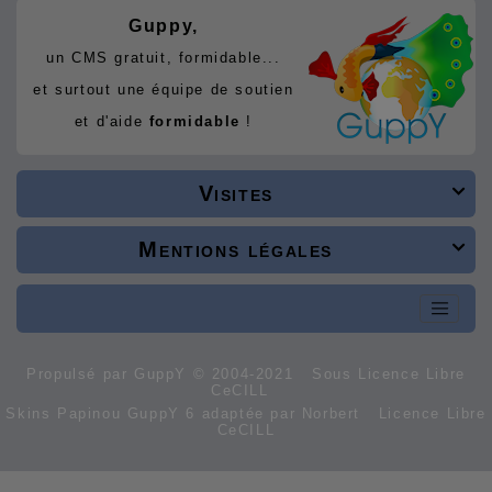
Guppy,
un CMS gratuit, formidable...
et surtout une équipe de soutien
et d'aide
formidable
!
Visites

Mentions légales

Propulsé par GuppY
© 2004-2021
Sous Licence Libre
CeCILL
Skins Papinou GuppY 6 adaptée par Norbert
Licence Libre
CeCILL