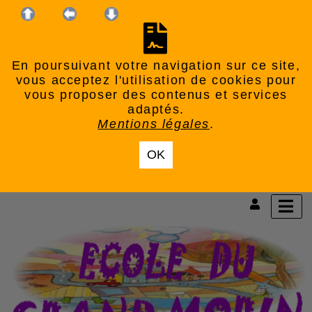
En poursuivant votre navigation sur ce site,
vous acceptez l'utilisation de cookies pour
vous proposer des contenus et services
adaptés.
Mentions légales
.
OK