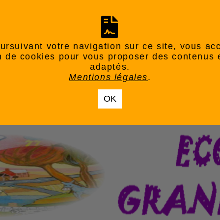
ursuivant votre navigation sur ce site, vous ac
ion de cookies pour vous proposer des contenus 
adaptés.
Mentions légales
.
OK