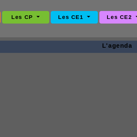
Les CP
Les CE1
Les CE2
L'agenda