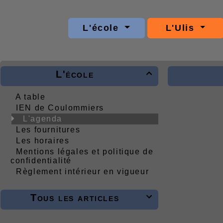
L'école
L'Ulis
L'école

A table
IEN de Coulommiers
L'agenda
Les fournitures
Les horaires
Mentions légales et politique de
confidentialité
Règlement intérieur en vigueur
Tous les articles
