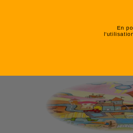
En po
l'utilisat