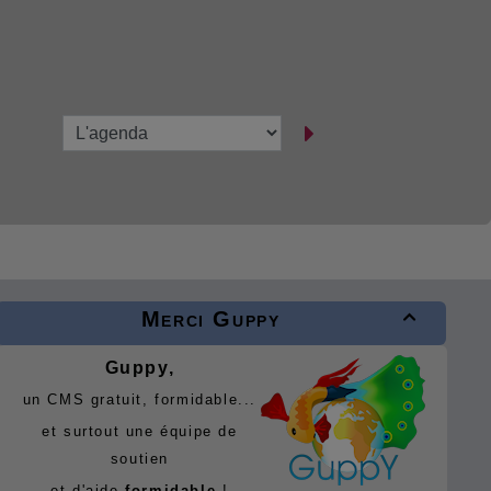
Merci Guppy

Guppy,
un CMS gratuit, formidable...
et surtout une équipe de
soutien
et d'aide
formidable
!