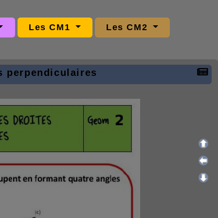
Les CM1
Les CM2
es perpendiculaires