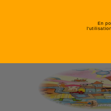
En po
l'utilisat