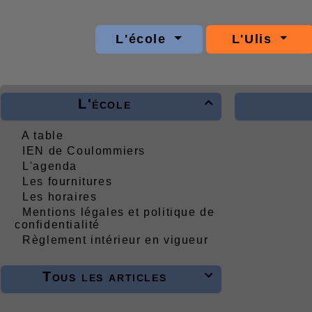
L'école
L'Ulis
L'école

A table
IEN de Coulommiers
L'agenda
Les fournitures
Les horaires
Mentions légales et politique de
confidentialité
Règlement intérieur en vigueur
Tous les articles
