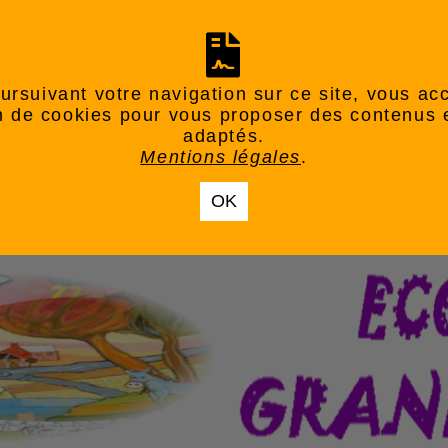
ursuivant votre navigation sur ce site, vous ac
ion de cookies pour vous proposer des contenus 
adaptés.
Mentions légales
.
OK