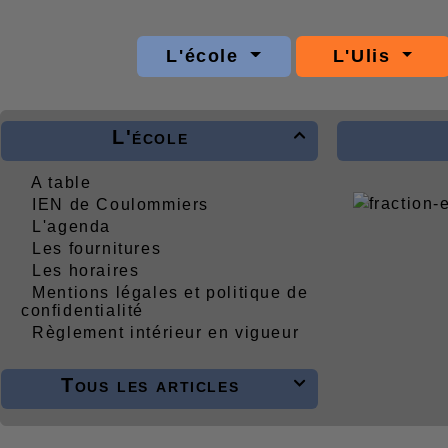
L'école
L'Ulis
L'école

A table
IEN de Coulommiers
L'agenda
Les fournitures
Les horaires
Mentions légales et politique de
confidentialité
Règlement intérieur en vigueur
Tous les articles
