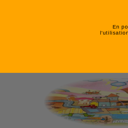
En po
l'utilisat