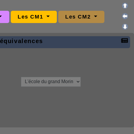
Les CM1
Les CM2
 équivalences