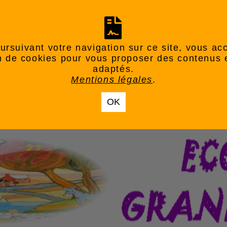
ursuivant votre navigation sur ce site, vous ac
ion de cookies pour vous proposer des contenus 
adaptés.
Mentions légales
.
OK