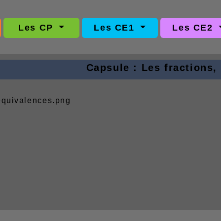
Les CP
Les CE1
Les CE2
Capsule : Les fractions,