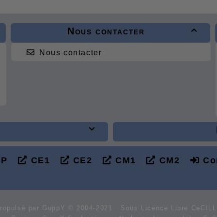
Nous contacter

Nous contacter

P
CE1
CE2
CM1
CM2
Co
ropulsé par GuppY
© 2004-2021
Sous Licence Libre CeCIL