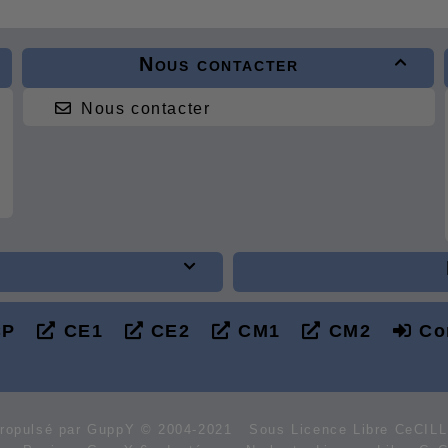
Nous contacter

Nous contacter

P
CE1
CE2
CM1
CM2
Co
ropulsé par GuppY
© 2004-2021
Sous Licence Libre CeCIL