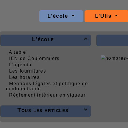
L'école
L'Ulis
L'école

A table
IEN de Coulommiers
L'agenda
Les fournitures
Les horaires
Mentions légales et politique de
confidentialité
Règlement intérieur en vigueur
Tous les articles
