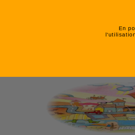
En po
l'utilisat