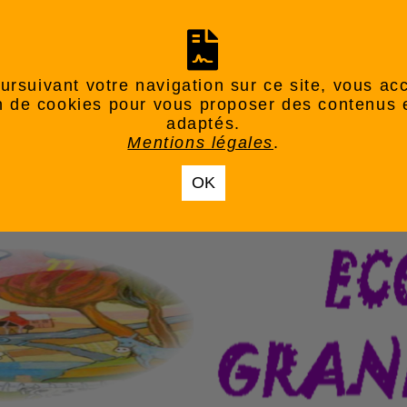
ursuivant votre navigation sur ce site, vous ac
ion de cookies pour vous proposer des contenus 
adaptés.
Mentions légales
.
OK