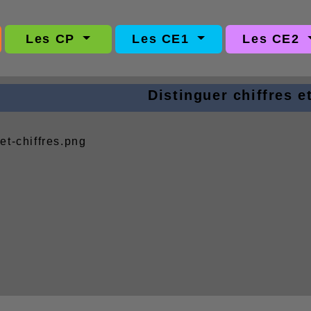
Les CP
Les CE1
Les CE2
Distinguer chiffres 