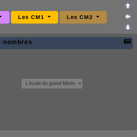
Les CM1
Les CM2
et nombres