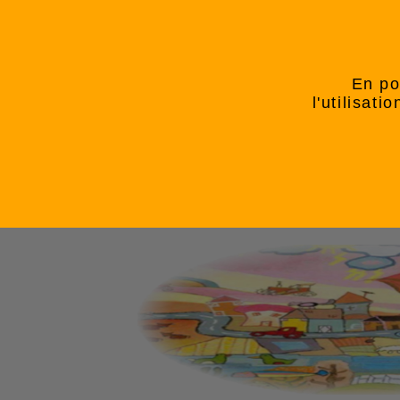
En po
l'utilisat