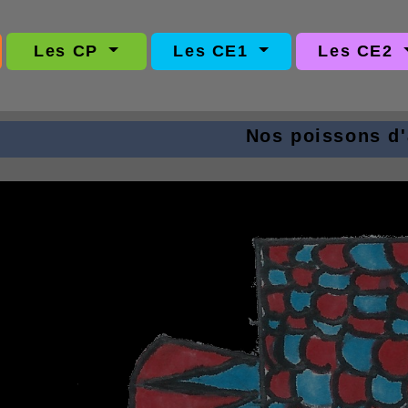
Les CP
Les CE1
Les CE2
Nos poissons d'