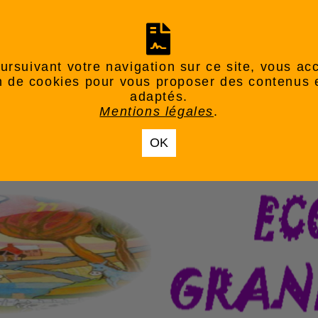
ursuivant votre navigation sur ce site, vous ac
ion de cookies pour vous proposer des contenus 
adaptés.
Mentions légales
.
OK